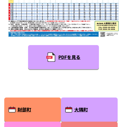
PDFを見る
財部町
大隅町