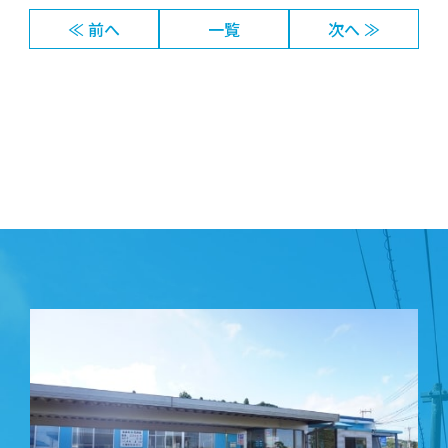
≪ 前へ
一覧
次へ ≫