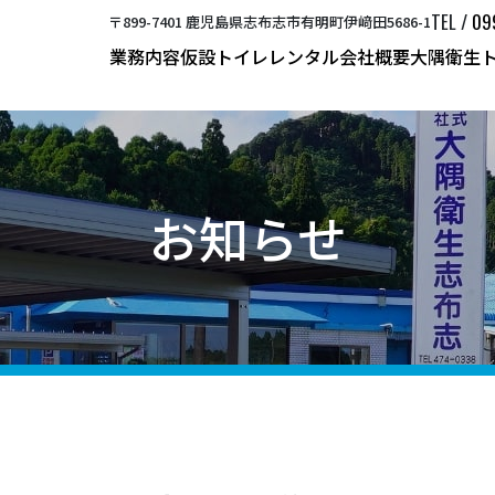
TEL /
09
〒899-7401 鹿児島県志布志市有明町伊﨑田5686-1
業務内容
仮設トイレレンタル
会社概要
大隅衛生
衛生業務
会社概要
お知らせ
資源回収業務
グループ企業
活動報告
お知らせ