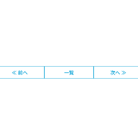
≪ 前へ
一覧
次へ ≫