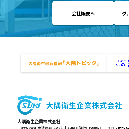
会社概要へ
グ
大隅衛生企業株式会社
〒899-7401 鹿児島県志布志市有明町伊﨑田5686-1
TEL / 099-4